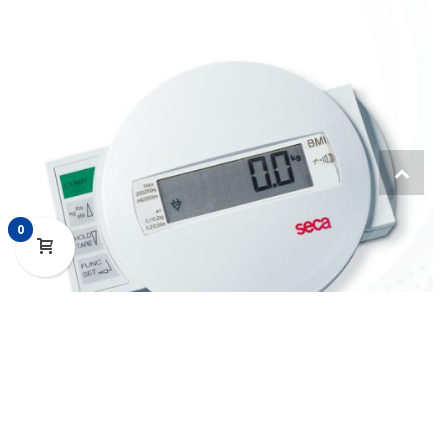
0
Bascula Digital 4 Bases 500kg HOLD BMI
0
C/Mesa De Transporte