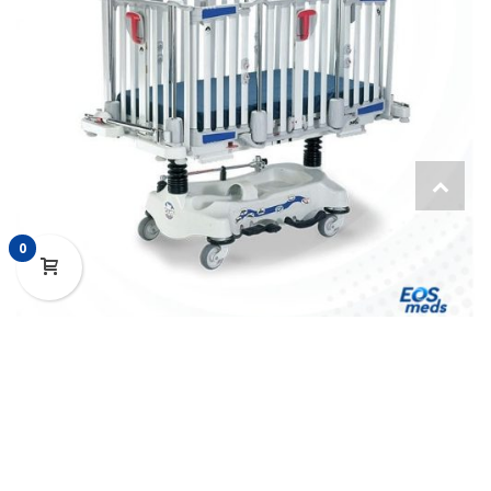
0
Camilla Cuna Pediátrica Con Colchón FL19H
0
CUB