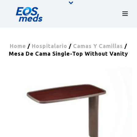
Home
/
Hospitalario
/
Camas Y Camillas
/
Mesa De Cama Single-Top Without Vanity