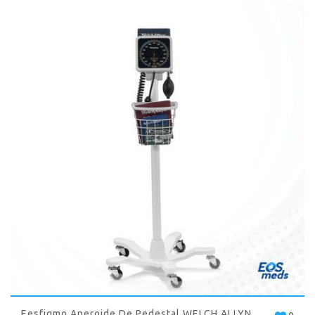
Eesfigmo Aneroide De Pedestal WELCH ALLYN