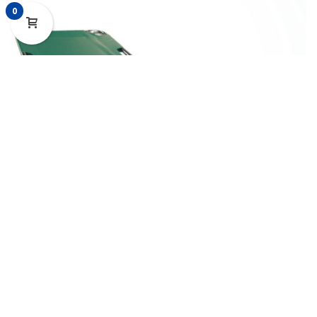
0
Camilla Para Rescate Industrial, Plegadiza Con
0