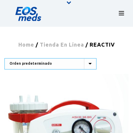
Home
/
Tienda En Línea
/
REACTIV