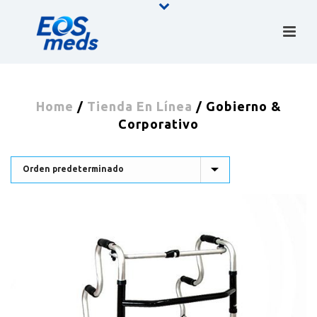
Home
/
Tienda En Línea
/
Gobierno &
Corporativo